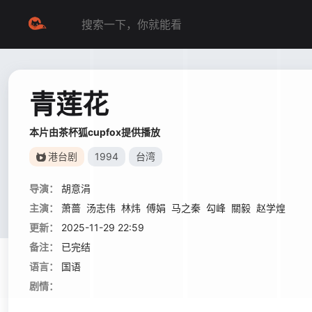
青莲花
本片由茶杯狐cupfox提供播放
港台剧
1994
台湾
导演：
胡意涓
主演：
萧蔷
汤志伟
林炜
傅娟
马之秦
勾峰
關毅
赵学煌
更新：
2025-11-29 22:59
备注：
已完结
语言：
国语
剧情：