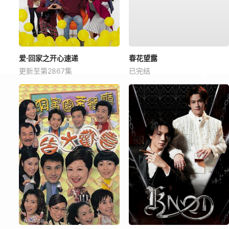
爱·回家之开心速递
春花望露
更新至第2867集
已完结