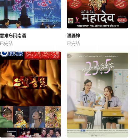
意难忘闽南语
湿婆神
已完结
已完结