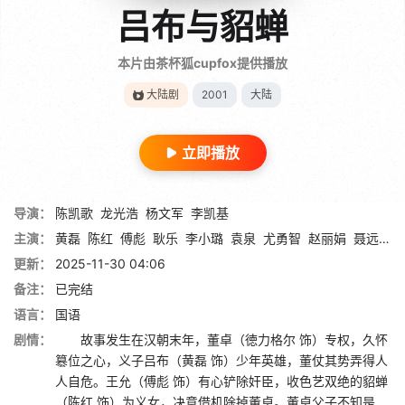
吕布与貂蝉
本片由茶杯狐cupfox提供播放
大陆剧
2001
大陆
立即播放
导演：
陈凯歌
龙光浩
杨文军
李凯基
主演：
黄磊
陈红
傅彪
耿乐
李小璐
袁泉
尤勇智
赵丽娟
聂远
保
更新：
2025-11-30 04:06
备注：
已完结
语言：
国语
剧情：
故事发生在汉朝末年，董卓（徳力格尔 饰）专权，久怀
簒位之心，义子吕布（黄磊 饰）少年英雄，董仗其势弄得人
人自危。王允（傅彪 饰）有心铲除奸臣，收色艺双绝的貂蝉
（陈红 饰）为义女，决意借机除掉董卓。董卓父子不知是