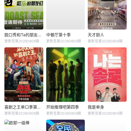
脱口秀和Ta的朋友们第三季
中餐厅第十季
天才厨人
更新至第20260806期
更新至第20260806期
更新至第20260806期
喜剧之王单口季第三季
开始推理吧第四季
我是单身
更新至第20260806期
更新至第20260806期
更新至第20260805期