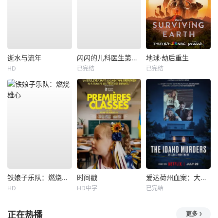
逝水与流年
闪闪的儿科医生第四季
地球·劫后重生
HD
已完结
已完结
铁娘子乐队：燃烧雄心
时间戳
爱达荷州血案：大学梦魇
HD
HD中字
已完结
正在热播
更多