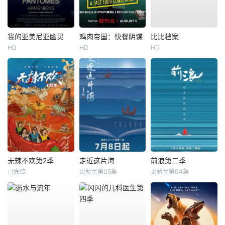
我的亚美尼亚幽灵
鸡肉帝国：快餐阴谋
比比档案
HD
HD
HD
无辣不欢第2季
走近这片海
前浪第二季
已完结
更新至第05集
更新至第04集