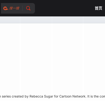
首页
搜一搜
eries created by Rebecca Sugar for Cartoon Network. It is the com