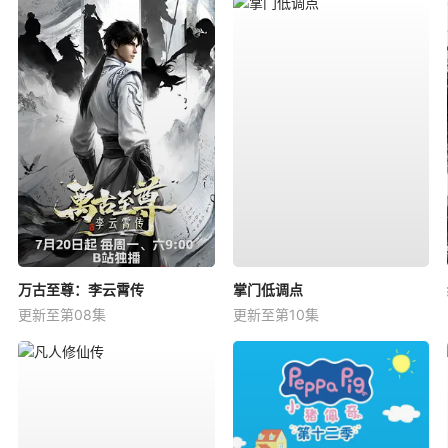
万古至尊：李云霄传
掌门低调点
更新至第08集
更新至第10集