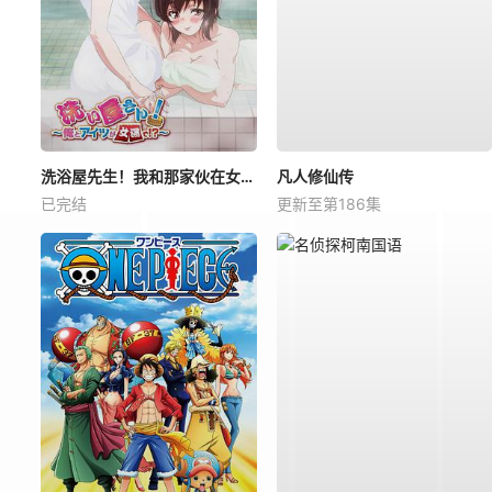
洗浴屋先生！我和那家伙在女浴池！？
凡人修仙传
已完结
更新至第186集