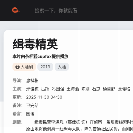
缉毒精英
本片由茶杯狐cupfox提供播放
大陆剧
2013
大陆
导演：
惠楷栋
主演：
邢佳栋
岳跃
冯国强
王海燕
陈刚
石凉
杨童舒
张晞临
更新：
2025-11-30 04:30
备注：
已完结
语言：
国语
剧情：
缉毒民警李涤凡（邢佳栋 饰）在侦察一条贩毒线索时惊
原由地将他调离一线缉毒大队，降为普通社区民警，而刚刚