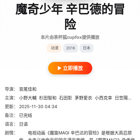
魔奇少年 辛巴德的冒
险
本片由茶杯狐cupfox提供播放
动漫
2016
日本
立即播放
导演：
宮尾佳和
主演：
小野大輔
杉田智和
石田彰
茅野愛衣
小西克幸
日笠陽子
子
更新：
2025-11-30 04:34
备注：
已完结
语言：
日语
剧情：
电视动画《魔笛MAGI 辛巴达的冒险》是根据大高忍原
作、大寺义史作画的同名漫画改编，是《魔笛MAGI》外传作