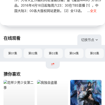
品。2016年4月16日起每周六23：30在TBS首播 [1] ，中
国大陆3：00各大版权网站更新。 [2] 全13话。 ...
全文
在线观看
切换节点
第01集
第02集
第03集
第04集
第05集
猜你喜欢