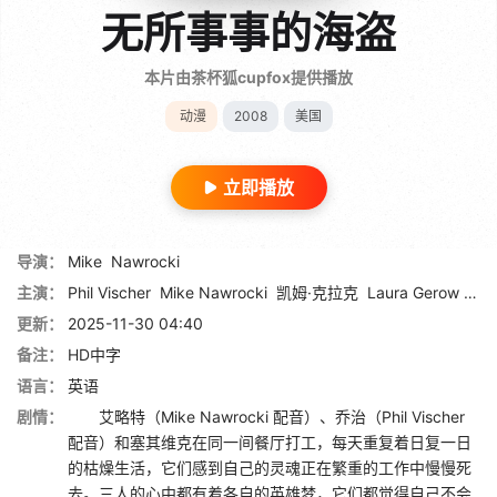
无所事事的海盗
本片由茶杯狐cupfox提供播放
动漫
2008
美国
立即播放
导演：
Mike
Nawrocki
主演：
Phil Vischer
Mike Nawrocki
凯姆·克拉克
Laura Gerow
尤里
更新：
2025-11-30 04:40
备注：
HD中字
语言：
英语
剧情：
艾略特（Mike Nawrocki 配音）、乔治（Phil Vischer
配音）和塞其维克在同一间餐厅打工，每天重复着日复一日
的枯燥生活，它们感到自己的灵魂正在繁重的工作中慢慢死
去。三人的心中都有着各自的英雄梦，它们都觉得自己不会