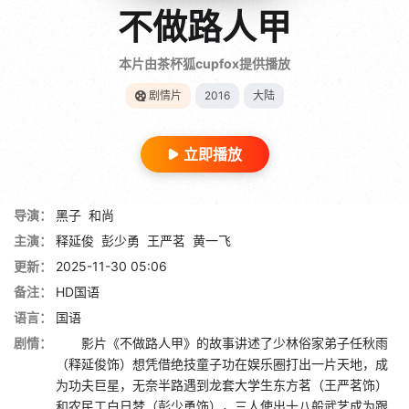
不做路人甲
本片由茶杯狐cupfox提供播放
剧情片
2016
大陆
立即播放
导演：
黑子
和尚
主演：
释延俊
彭少勇
王严茗
黄一飞
更新：
2025-11-30 05:06
备注：
HD国语
语言：
国语
剧情：
影片《不做路人甲》的故事讲述了少林俗家弟子任秋雨
（释延俊饰）想凭借绝技童子功在娱乐圈打出一片天地，成
为功夫巨星，无奈半路遇到龙套大学生东方茗（王严茗饰）
和农民工白日梦（彭少勇饰），三人使出十八般武艺成为跟