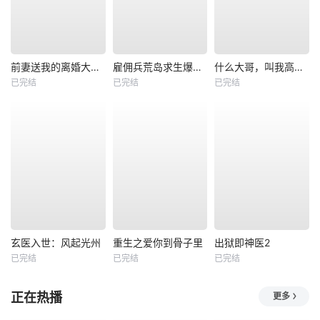
前妻送我的离婚大礼包
雇佣兵荒岛求生爆火出圈第二季
什么大哥，叫我高律师
已完结
已完结
已完结
玄医入世：风起光州
重生之爱你到骨子里
出狱即神医2
已完结
已完结
已完结
正在热播
更多