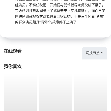
组演员。不料任秋雨一开始便与武术指导龙师父结下梁子，
东方茗因打戏瞬间爱上了武替安宁（梦凡雪饰），而白日梦
刚进剧组就被农村对象缠着回家结婚，于是三个怀着“梦想”
的群众演员颇具“情怀”的故事终于上演了……
在线观看
切换节点
猜你喜欢