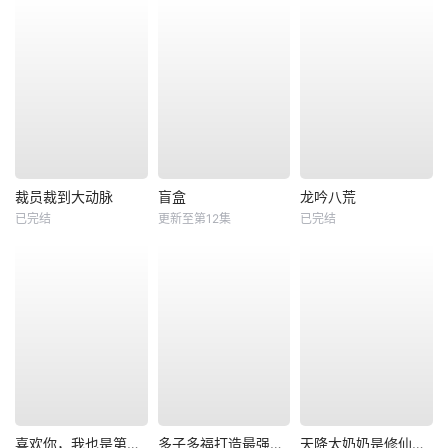
裁员裁到大动脉
盲盒
龙吟八荒
已完结
更新至第12集
已完结
喜欢你，我也是第一部
多子多福打造最强修仙家族
天降太奶奶是修仙老祖