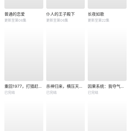
普通的恋爱
仆人的王子殿下
长夜如歌
更新至第06集
更新至第06集
更新至第22集
重回1977，打猎赶山娶老婆
杀神归来，横压天下无敌
因果系统：我夺气运救苍生
已完结
已完结
已完结