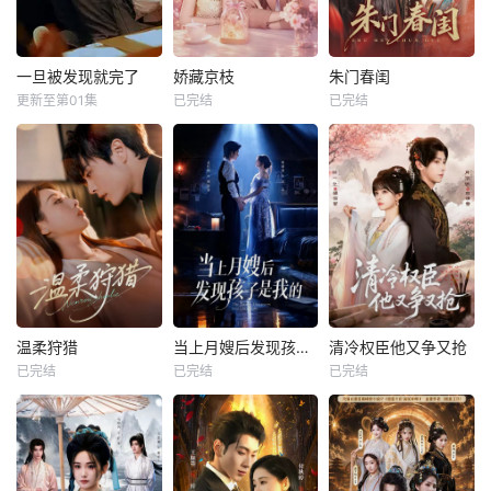
一旦被发现就完了
娇藏京枝
朱门春闺
更新至第01集
已完结
已完结
温柔狩猎
当上月嫂后发现孩子是我的
清冷权臣他又争又抢
已完结
已完结
已完结