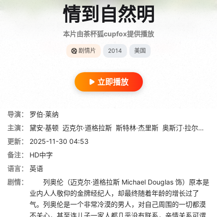
情到自然明
本片由茶杯狐cupfox提供播放
剧情片
2014
美国
立即播放
导演：
罗伯·莱纳
主演：
黛安·基顿
迈克尔·道格拉斯
斯特林·杰里斯
奥斯汀·拉尔西
索
更新：
2025-11-30 04:53
备注：
HD中字
语言：
英语
剧情：
列奥伦（迈克尔·道格拉斯 Michael Douglas 饰）原本是
业内人人敬仰的金牌经纪人，却最终随着年龄的增长过了
气。列奥伦是一个非常冷漠的男人，对自己周围的一切都漠
不关心，甚至连儿子一家人都几乎没有联系，亲情关系可谓