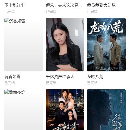
下山乱红尘
傅总，夫人这次真的死了
裁员裁到大动脉
已完结
已完结
已完结
沉香如雪
千亿资产继承人
龙吟八荒
已完结
已完结
已完结