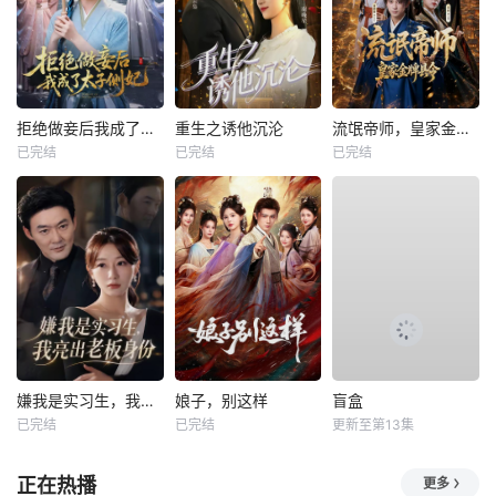
拒绝做妾后我成了太子侧妃
重生之诱他沉沦
流氓帝师，皇家金牌县令
已完结
已完结
已完结
嫌我是实习生，我亮出老板身份
娘子，别这样
盲盒
已完结
已完结
更新至第13集
正在热播
更多