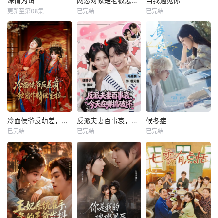
深情为饵
网恋对象是老板怎么办
当我遇见你
更新至第08集
已完结
已完结
冷面侯爷反萌差，独宠作精继室啦
反派夫妻百事哀，今天在哪搞破坏
候冬症
已完结
已完结
已完结