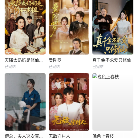
天降太奶奶是修仙老祖
曼陀罗
真千金不求爱只修仙
已完结
已完结
已完结
傅总，夫人这次真的死了
无敌守村人
晚色上春枝