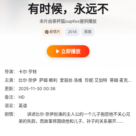
有时候，永远不
本片由茶杯狐cupfox提供播放
剧情片
2018
英国
立即播放
导演：
卡尔·亨特
主演：
比尔·奈伊
萨姆·赖利
爱丽丝·洛维
珍妮·艾加特
蒂姆·麦克纳尼
更新：
2025-11-30 00:36
备注：
HD
语言：
英语
剧情：
讲述比尔·奈伊扮演的主人公的一个儿子抱怨他不关心兄
弟的失踪，而故事将围绕他和儿子、孙子的关系展开……