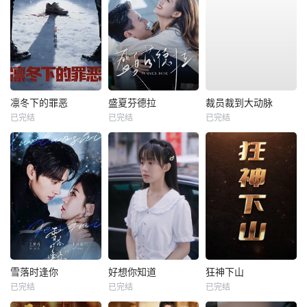
凛冬下的罪恶
盛夏芬德拉
裁员裁到大动脉
已完结
已完结
已完结
雪落时逢你
好想你知道
狂神下山
已完结
已完结
已完结