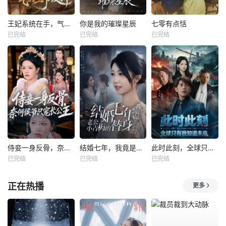
王妃系统在手，气的王爷发抖
你是我的璀璨星辰
七零有点恬
已完结
已完结
已完结
侍妾一身反骨，奈何侯爷只宠长公主
结婚七年，我竟是老公小青梅的替身
此时此刻，全球只有我知道未来
已完结
已完结
已完结
正在热播
更多