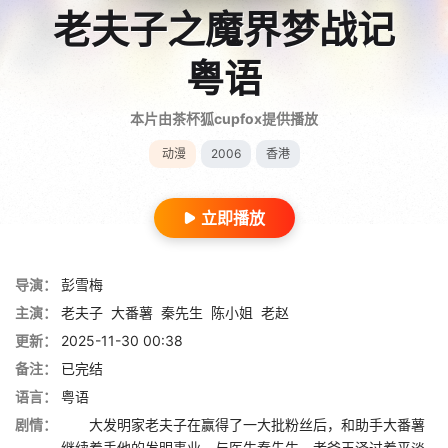
老夫子之魔界梦战记
粤语
本片由茶杯狐cupfox提供播放
动漫
2006
香港
立即播放
导演：
彭雪梅
主演：
老夫子
大番薯
秦先生
陈小姐
老赵
更新：
2025-11-30 00:38
备注：
已完结
语言：
粤语
剧情：
大发明家老夫子在赢得了一大批粉丝后，和助手大番薯
继续着手他的发明事业，与医生秦先生、老爸王泽过着平淡