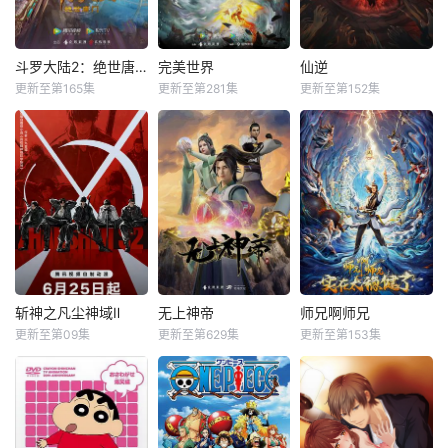
斗罗大陆2：绝世唐门
完美世界
仙逆
更新至第165集
更新至第281集
更新至第152集
斩神之凡尘神域Ⅱ
无上神帝
师兄啊师兄
更新至第09集
更新至第629集
更新至第153集