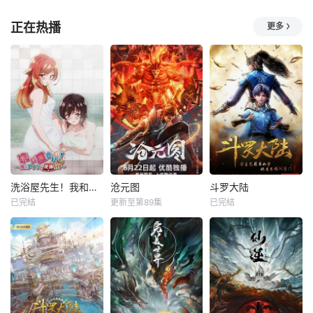
正在热播
更多
洗浴屋先生！我和那家伙在女浴池！？
沧元图
斗罗大陆
已完结
更新至第89集
已完结