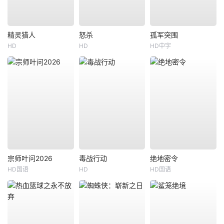
精灵猎人
怒杀
孤军突围
HD
HD
HD中字
宗师叶问2026
毒战行动
绝地密令
HD国语
HD
HD国语