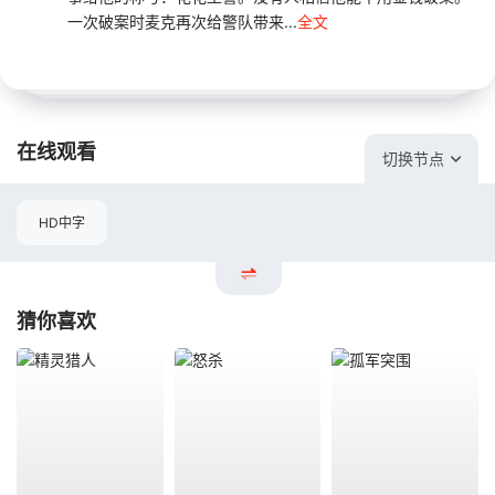
一次破案时麦克再次给警队带来...
全文
在线观看
切换节点
HD中字
猜你喜欢