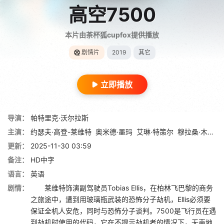
高空7500
本片由茶杯狐cupfox提供播放
剧情片
2019
其它
立即播放
导演：
帕特里克·沃尔拉斯
主演：
约瑟夫·高登-莱维特
奥米德·墨玛
艾琳·特策尔
穆拉桑·木苏鲁
更新：
2025-11-30 03:59
备注：
HD中字
语言：
英语
剧情：
莱维特饰演副驾驶员Tobias Ellis，在柏林飞巴黎的商务
之旅途中，遭到用玻璃瓶武装的恐怖分子劫机，Ellis必须要
保证全机人安危，同时与恐怖分子谈判。7500是飞行员在遇
到劫机时使用的代码，它在不提示劫机者的情况下，无声地