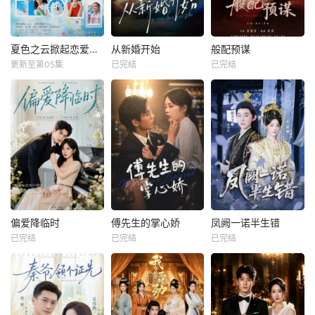
夏色之云掀起恋爱与风暴
从新婚开始
般配预谋
更新至第05集
已完结
已完结
偏爱降临时
傅先生的掌心娇
凤阙一诺半生错
已完结
已完结
已完结