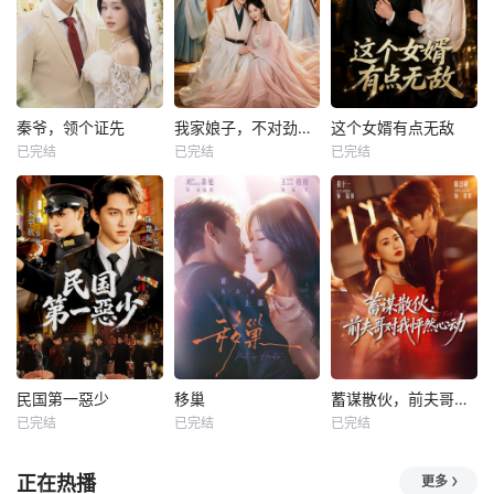
秦爷，领个证先
我家娘子，不对劲第四季
这个女婿有点无敌
已完结
已完结
已完结
民国第一惡少
移巢
蓄谋散伙，前夫哥对我怦然心动
已完结
已完结
已完结
正在热播
更多