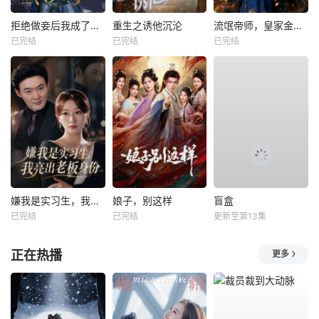
拒绝做妾后我成了太子侧妃
重生之诱他沉沦
流氓帝师，皇家金牌县令
已完结
已完结
已完结
嫌我是实习生，我亮出老板身份
娘子，别这样
盲盒
已完结
已完结
更新至第13集
正在热播
更多