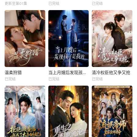
更新至第01集
已完结
已完结
温柔狩猎
当上月嫂后发现孩子是我的
清冷权臣他又争又抢
已完结
已完结
已完结