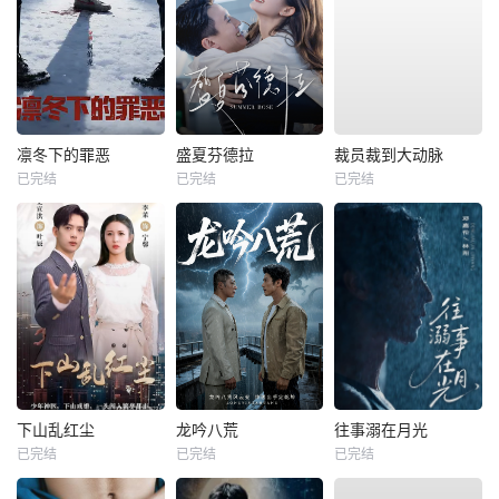
凛冬下的罪恶
盛夏芬德拉
裁员裁到大动脉
已完结
已完结
已完结
下山乱红尘
龙吟八荒
往事溺在月光
已完结
已完结
已完结