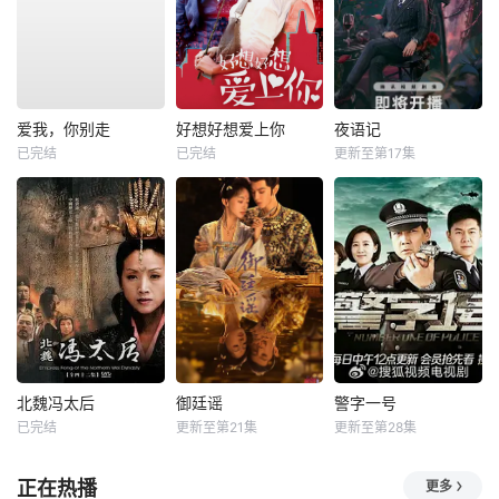
爱我，你别走
好想好想爱上你
夜语记
已完结
已完结
更新至第17集
北魏冯太后
御廷谣
警字一号
已完结
更新至第21集
更新至第28集
正在热播
更多