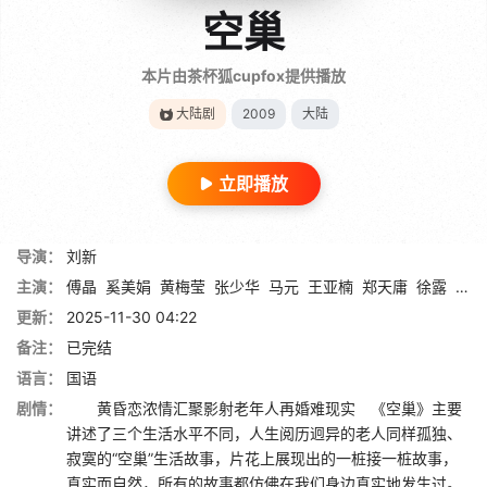
空巢
本片由茶杯狐cupfox提供播放
大陆剧
2009
大陆
立即播放
导演：
刘新
主演：
傅晶
奚美娟
黄梅莹
张少华
马元
王亚楠
郑天庸
徐露
李立
更新：
2025-11-30 04:22
备注：
已完结
语言：
国语
剧情：
黄昏恋浓情汇聚影射老年人再婚难现实 《空巢》主要
讲述了三个生活水平不同，人生阅历迥异的老人同样孤独、
寂寞的“空巢”生活故事，片花上展现出的一桩接一桩故事，
真实而自然，所有的故事都仿佛在我们身边真实地发生过。