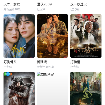
天才，女友
潜伏2009
这一秒过火
更新至第18集
已完结
已完结
野狗骨头
御廷谣
打狗棍
已完结
更新至第21集
已完结