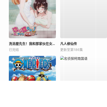
洗浴屋先生！我和那家伙在女浴池！？
凡人修仙传
已完结
更新至第186集