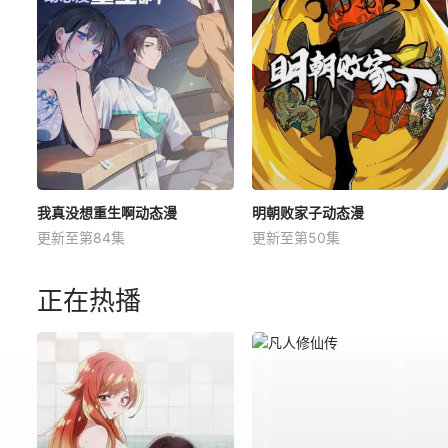
我真没想重生啊动态漫
明朝败家子动态漫
更新至第84集
更新至第50集
正在热播