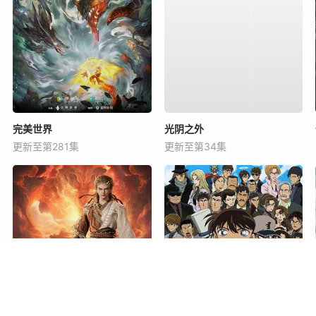
完美世界
光阴之外
更新至第281集
更新至第34集