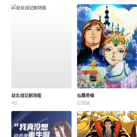
幼女战记剧场版
仙履奇缘
HD
已完结