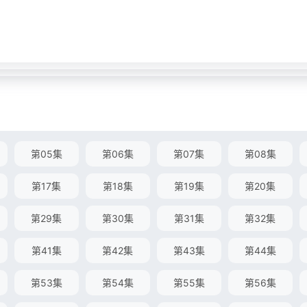
第05集
第06集
第07集
第08集
第17集
第18集
第19集
第20集
第29集
第30集
第31集
第32集
第41集
第42集
第43集
第44集
第53集
第54集
第55集
第56集