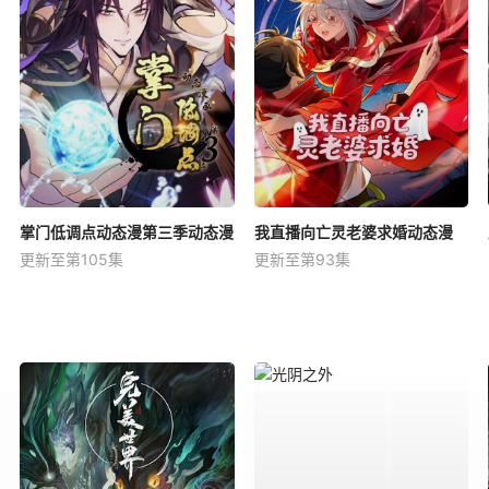
掌门低调点动态漫第三季动态漫
我直播向亡灵老婆求婚动态漫
更新至第105集
更新至第93集