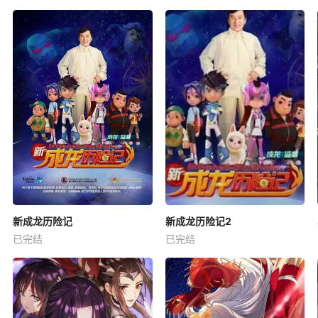
新成龙历险记
新成龙历险记2
已完结
已完结