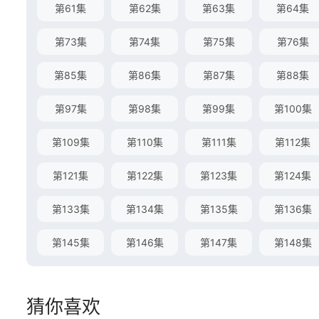
第61集
第62集
第63集
第64集
第73集
第74集
第75集
第76集
第85集
第86集
第87集
第88集
第97集
第98集
第99集
第100集
第109集
第110集
第111集
第112集
第121集
第122集
第123集
第124集
第133集
第134集
第135集
第136集
第145集
第146集
第147集
第148集
猜你喜欢