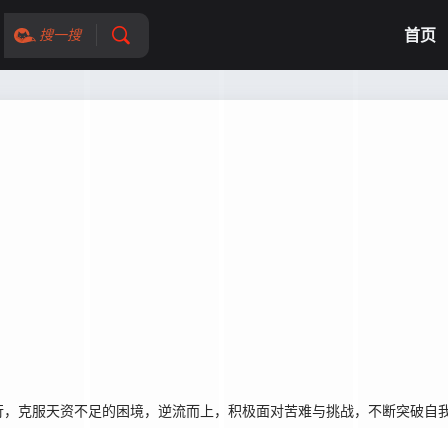
首页
搜一搜
，克服天资不足的困境，逆流而上，积极面对苦难与挑战，不断突破自我