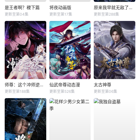
是王者啊？稷下篇
将夜动画版
原来我早就无敌了动态漫
更新至第04集
更新至第17集
更新至第288集
师尊：这个冲师逆徒才不是圣子动态漫
仙武帝尊动态漫
太古神尊
更新至第188集
更新至第526集
更新至第06集