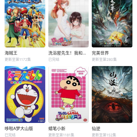
海贼王
洗浴屋先生！我和那家伙在女浴池！？
完美世界
更新至第1172集
已完结
更新至第280集
哆啦A梦大山版
蜡笔小新
仙逆
已完结
更新至第1181集
更新至第152集