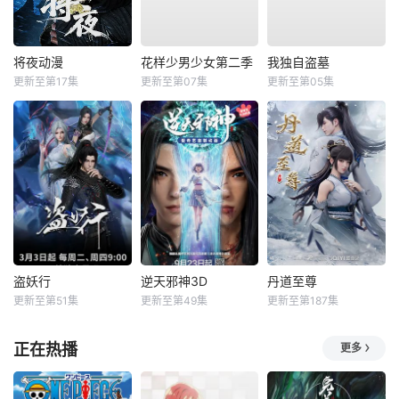
将夜动漫
花样少男少女第二季
我独自盗墓
更新至第17集
更新至第07集
更新至第05集
盗妖行
逆天邪神3D
丹道至尊
更新至第51集
更新至第49集
更新至第187集
正在热播
更多