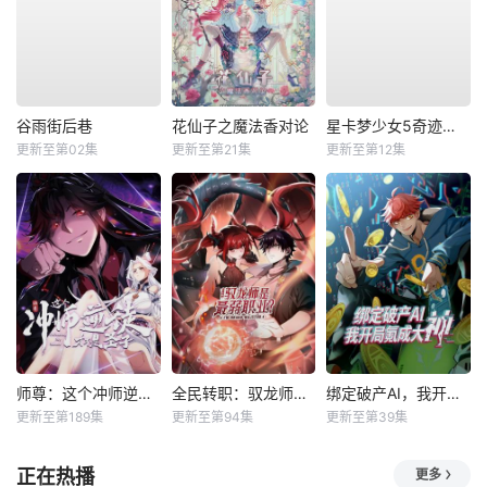
谷雨街后巷
花仙子之魔法香对论
星卡梦少女5奇迹绽放
更新至第02集
更新至第21集
更新至第12集
师尊：这个冲师逆徒才不是圣子动态漫
全民转职：驭龙师是最弱职业？动态漫
绑定破产AI，我开局氪成大神动态漫
更新至第189集
更新至第94集
更新至第39集
正在热播
更多