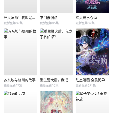
死灵法师！我即是天灾
掌门低调点
缔灵爱水心缠
更新至第07集
更新至第05集
更新至第02集
苏东坡与杭州的故事
重生警犬后，我成了名侦探？
动态漫画·全民诡异：开局掌握零元购
更新至第17集
更新至第10集
更新至第271集