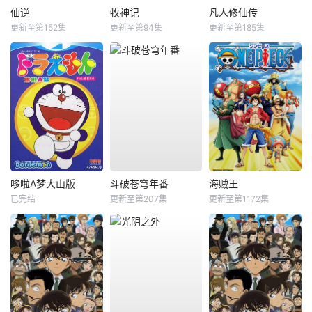
仙逆
牧神记
凡人修仙传
更新至第152集
更新至第94集
更新至第185集
哆啦A梦大山版
斗破苍穹年番
海贼王
已完结
更新至第207集
更新至第1172集