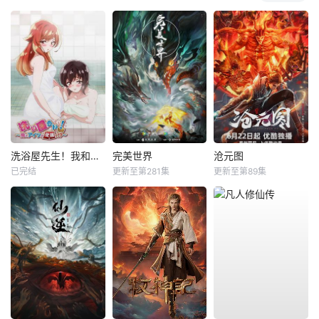
洗浴屋先生！我和那家伙在女浴池！？
完美世界
沧元图
已完结
更新至第281集
更新至第89集