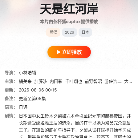
天是红河岸
本片由茶杯狐cupfox提供播放
动漫
2026
日本
立即播放
导演：
小林浩辅
主演：
橘美来
加藤涉
内田彩
千叶翔也
前野智昭
游佐浩二
大野智敬
更新：
2026-08-06 00:15
备注：
更新至第05集
语言：
日语
剧情：
日本国中女生铃木夕梨被咒术牵引至纪元前的赫梯帝国，并
长期遭受娜姬雅王后的追杀，目的在于以她为祭品咒杀凯鲁
王子。在凯鲁的庇护与指导下，夕梨从误打误撞开始学习成
长，到最后能够与王太后在政治舞台上一较高下，其强大的