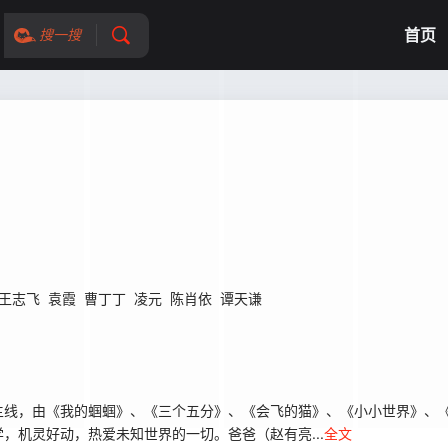
首页
搜一搜
王志飞
袁霞
曹丁丁
凌元
陈肖依
谭天谦
主线，由《我的蝈蝈》、《三个五分》、《会飞的猫》、《小小世界》、
，机灵好动，热爱未知世界的一切。爸爸（赵有亮...
全文