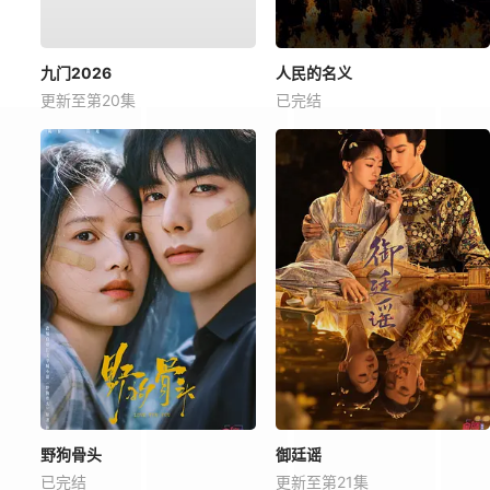
九门2026
人民的名义
更新至第20集
已完结
野狗骨头
御廷谣
已完结
更新至第21集