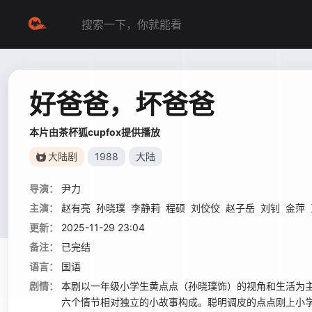
好爸爸，坏爸爸
本片由茶杯狐cupfox提供播放
大陆剧
1988
大陆
导演：
尹力
主演：
赵有亮
孙晓璞
李静莉
程硕
刘佼佼
赵子岳
刘钊
金萍
更新：
2025-11-29 23:04
备注：
已完结
语言：
国语
剧情：
本剧以一年级小学生黄点点（孙晓璞饰）的视角和生活为
六个情节相对独立的小故事构成。聪明调皮的点点刚上小学