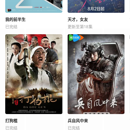
我的前半生
天才，女友
已完结
更新至第18集
打狗棍
兵自风中来
已完结
已完结