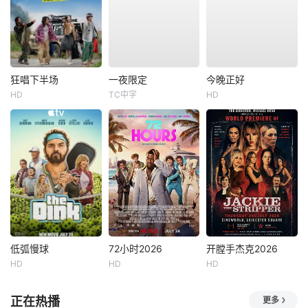
狂唱下半场
一夜限定
今晚正好
HD
TC中字
HD
低弧慢球
72小时2026
开膛手杰克2026
HD
HD
HD
正在热播
更多