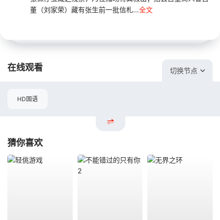
董（刘家荣）藏有张生前一批信札...
全文
在线观看
切换节点
HD国语
猜你喜欢