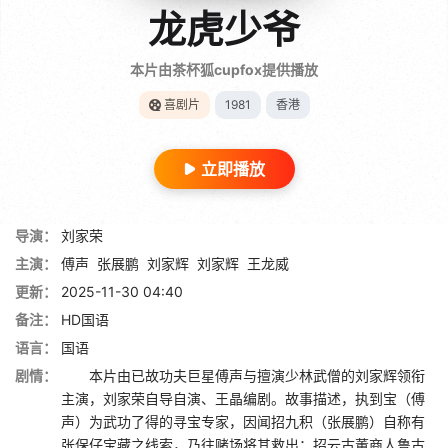
龙虎少爷
本片由茶杯狐cupfox提供播放
喜剧片
1981
香港
立即播放
导演：
刘家荣
主演：
傅声
张展鹏
刘家辉
刘家辉
王龙威
更新：
2025-11-30 04:40
备注：
HD国语
语言：
国语
剧情：
本片由已故功夫巨星傅声与擅演少林武僧的刘家辉领衔
主演，刘家荣自导自演、王晶编剧。故事描述，执到宝（傅
声）为武功了得的寻宝专家，因闻招九积（张展鹏）自称有
张保仔宝藏之线索，乃往赌场将其救出；招云古董商人鲁古