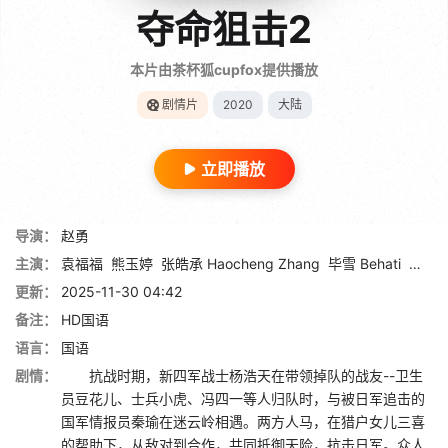
夺命狙击2
本片由茶杯狐cupfox提供播放
剧情片
2020
大陆
立即播放
导演：
赵勇
主演：
袁福福
熊玉婷
张皓承 Haocheng Zhang
毕雪 Behati
杜玉
更新：
2025-11-30 04:42
备注：
HD国语
语言：
国语
剧情：
抗战时期，新四军战士杨浩天在带领掉队的战友--卫生
员豆花儿、士兵小虎、冯四一等人归队时，与被日军追击的
国军情报员秦瑜在迷云岭相遇。两方人马，在猎户女儿三喜
的帮助下，从敌对到合作，共同抵御天险，抗击日军。众人