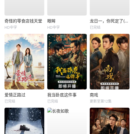
奇怪的零食店钱天堂
眼眸
龙日一，你死定了(短剧)
HD中字
HD中字
已完结
爱情正路过
我当卧底这件事
南戏
已完结
已完结
更新至第12集