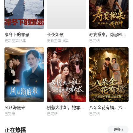
凛冬下的罪恶
长夜如歌
寿宴掀桌，隐忍四年我封神
更新至第16集
更新至第18集
已完结
风从海底来
别惹大小姐，她靠山是哮天犬
八朵金花有福，六零猎户爹进山挖宝藏
已完结
已完结
已完结
正在热播
更多