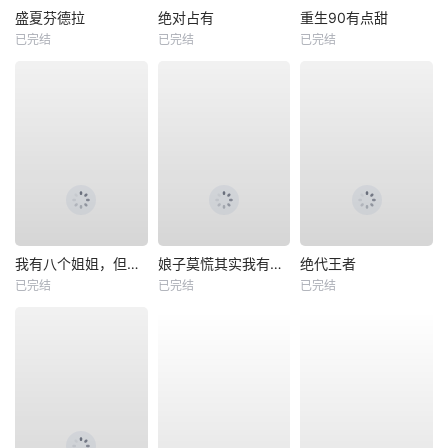
盛夏芬德拉
绝对占有
重生90有点甜
已完结
已完结
已完结
我有八个姐姐，但是他们都是弟控2
娘子莫慌其实我有亿点点修为
绝代王者
已完结
已完结
已完结