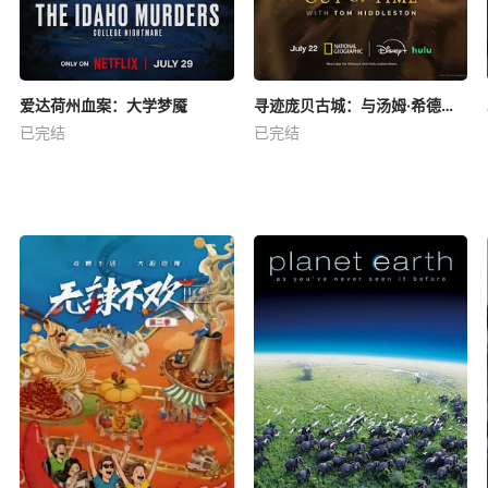
爱达荷州血案：大学梦魇
寻迹庞贝古城：与汤姆·希德勒斯顿同行
已完结
已完结