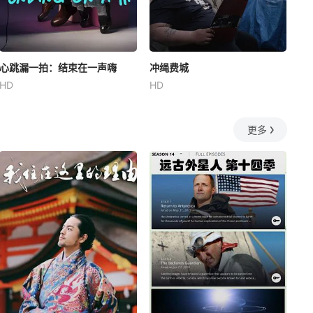
心跳漏一拍：结束在一声嗨
冲绳费城
HD
HD
更多