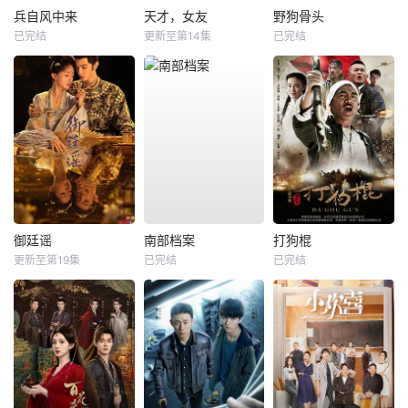
兵自风中来
天才，女友
野狗骨头
已完结
更新至第14集
已完结
御廷谣
南部档案
打狗棍
更新至第19集
已完结
已完结