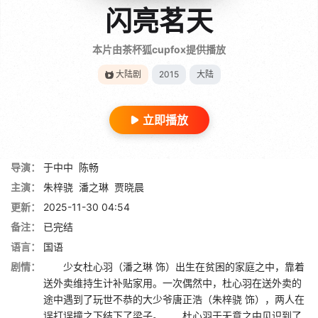
闪亮茗天
本片由茶杯狐cupfox提供播放
大陆剧
2015
大陆
立即播放
导演：
于中中
陈畅
主演：
朱梓骁
潘之琳
贾晓晨
更新：
2025-11-30 04:54
备注：
已完结
语言：
国语
剧情：
少女杜心羽（潘之琳 饰）出生在贫困的家庭之中，靠着
送外卖维持生计补贴家用。一次偶然中，杜心羽在送外卖的
途中遇到了玩世不恭的大少爷唐正浩（朱梓骁 饰），两人在
误打误撞之下结下了梁子。 杜心羽于无意之中见识到了