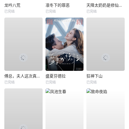
龙吟八荒
凛冬下的罪恶
天降太奶奶是修仙老祖
已完结
已完结
已完结
傅总，夫人这次真的死了
盛夏芬德拉
狂神下山
已完结
已完结
已完结