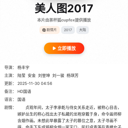
美人图2017
本片由茶杯狐cupfox提供播放
剧情片
2017
大陆
立即播放
导演：
杨丰宇
主演：
陆莹
安金
刘誉坤
刘一骏
杨琪芳
更新：
2025-11-30 04:56
备注：
HD国语
语言：
国语
剧情：
贞观年间，太子李承乾与侍女关系走近，被称心目击，
嫉妒丛生的称心找出太子私藏的龙袍穿戴于身，命令画师柳
含烟作画。未想此举暴露了太子的篡位之意，太子寻画不
得，命手下东成将柳含烟一家灭口，民妇卓青莲在青楼女子