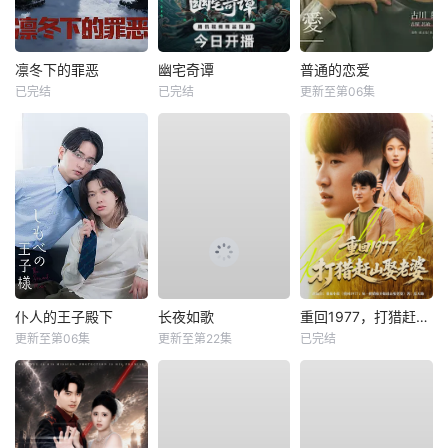
凛冬下的罪恶
幽宅奇谭
普通的恋爱
已完结
已完结
更新至第06集
仆人的王子殿下
长夜如歌
重回1977，打猎赶山娶老婆
更新至第06集
更新至第22集
已完结