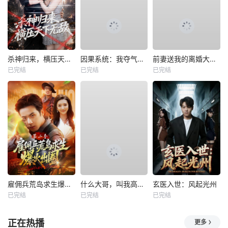
杀神归来，横压天下无敌
因果系统：我夺气运救苍生
前妻送我的离婚大礼包
已完结
已完结
已完结
雇佣兵荒岛求生爆火出圈第二季
什么大哥，叫我高律师
玄医入世：风起光州
已完结
已完结
已完结
正在热播
更多