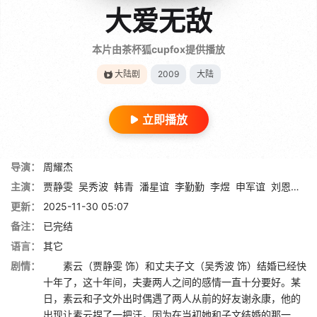
大爱无敌
本片由茶杯狐cupfox提供播放
大陆剧
2009
大陆
立即播放
导演：
周耀杰
主演：
贾静雯
吴秀波
韩青
潘星谊
李勤勤
李煜
申军谊
刘恩佑
娄
更新：
2025-11-30 05:07
备注：
已完结
语言：
其它
剧情：
素云（贾静雯 饰）和丈夫子文（吴秀波 饰）结婚已经快
十年了，这十年间，夫妻两人之间的感情一直十分要好。某
日，素云和子文外出时偶遇了两人从前的好友谢永康，他的
出现让素云捏了一把汗，因为在当初她和子文结婚的那一