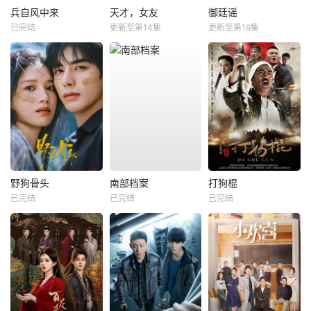
兵自风中来
天才，女友
御廷谣
已完结
更新至第14集
更新至第19集
野狗骨头
南部档案
打狗棍
已完结
已完结
已完结