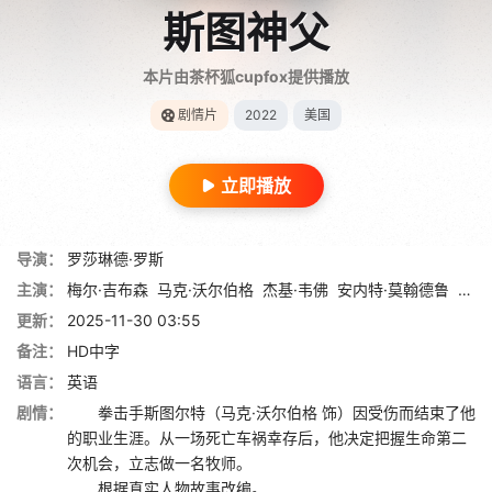
斯图神父
本片由茶杯狐cupfox提供播放
剧情片
2022
美国
立即播放
导演：
罗莎琳德·罗斯
主演：
梅尔·吉布森
马克·沃尔伯格
杰基·韦佛
安内特·莫翰德鲁
特蕾
更新：
2025-11-30 03:55
备注：
HD中字
语言：
英语
剧情：
拳击手斯图尔特（马克·沃尔伯格 饰）因受伤而结束了他
的职业生涯。从一场死亡车祸幸存后，他决定把握生命第二
次机会，立志做一名牧师。
根据真实人物故事改编。