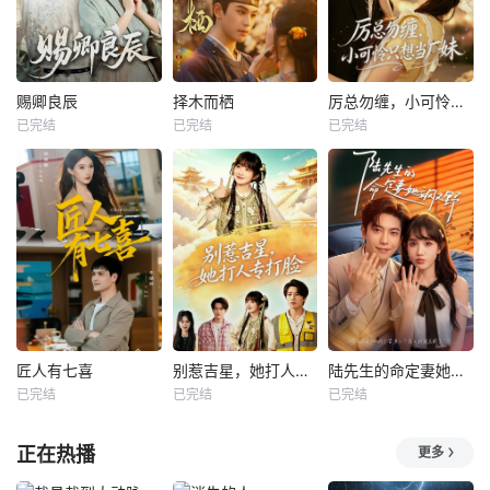
赐卿良辰
择木而栖
厉总勿缠，小可怜只想当厂妹
已完结
已完结
已完结
匠人有七喜
别惹吉星，她打人专打脸
陆先生的命定妻她飒又野
已完结
已完结
已完结
正在热播
更多