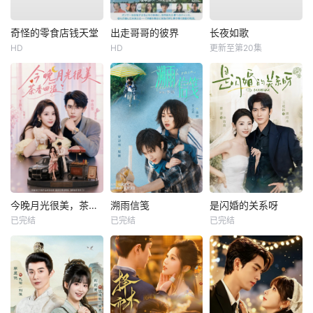
奇怪的零食店钱天堂
出走哥哥的彼界
长夜如歌
HD
HD
更新至第20集
今晚月光很美，茶香四溢
溯雨信笺
是闪婚的关系呀
已完结
已完结
已完结