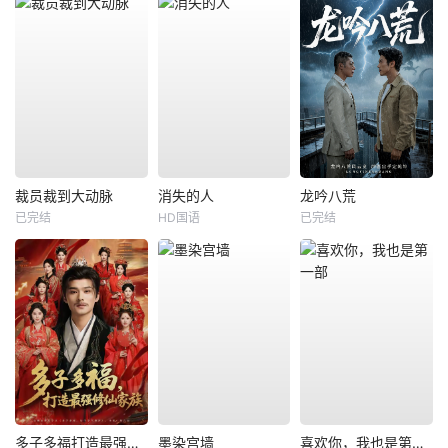
裁员裁到大动脉
消失的人
龙吟八荒
已完结
HD国语
已完结
多子多福打造最强修仙家族
墨染宫墙
喜欢你，我也是第一部