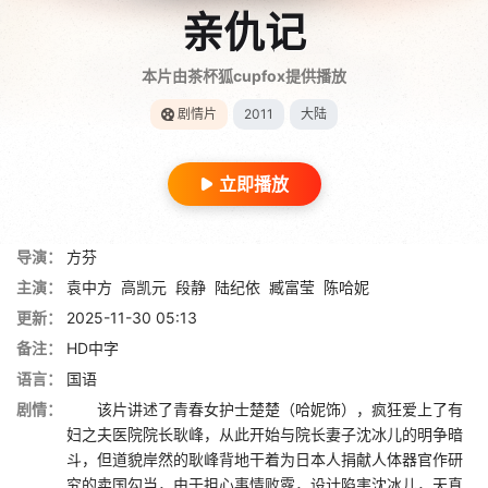
亲仇记
本片由茶杯狐cupfox提供播放
剧情片
2011
大陆
立即播放
导演：
方芬
主演：
袁中方
高凯元
段静
陆纪依
臧富莹
陈哈妮
更新：
2025-11-30 05:13
备注：
HD中字
语言：
国语
剧情：
该片讲述了青春女护士楚楚（哈妮饰），疯狂爱上了有
妇之夫医院院长耿峰，从此开始与院长妻子沈冰儿的明争暗
斗，但道貌岸然的耿峰背地干着为日本人捐献人体器官作研
究的卖国勾当，由于担心事情败露，设计陷害沈冰儿，天真