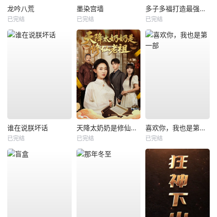
龙吟八荒
墨染宫墙
多子多福打造最强修仙家族
已完结
已完结
已完结
谁在说朕坏话
天降太奶奶是修仙老祖
喜欢你，我也是第一部
已完结
已完结
已完结