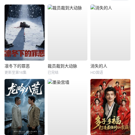
凛冬下的罪恶
裁员裁到大动脉
消失的人
更新至第16集
已完结
HD国语