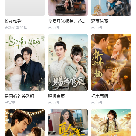
长夜如歌
今晚月光很美，茶香四溢
溯雨信笺
更新至第20集
已完结
已完结
是闪婚的关系呀
赐卿良辰
择木而栖
已完结
已完结
已完结