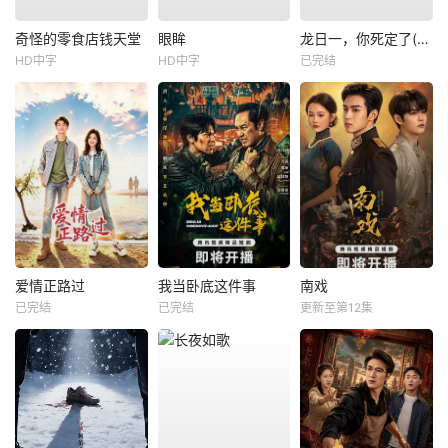
奇怪的零食店钱天堂
眼眸
龙日一，你死定了(短剧)
HD中字
HD中字
已完结
爱情正路过
我当卧底这件事
南戏
已完结
已完结
更新至第12集