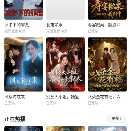
凛冬下的罪恶
长夜如歌
寿宴掀桌，隐忍四年我封神
更新至第16集
更新至第18集
已完结
风从海底来
别惹大小姐，她靠山是哮天犬
八朵金花有福，六零猎户爹进山挖宝藏
已完结
已完结
已完结
正在热播
更多