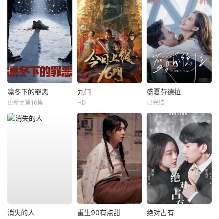
凛冬下的罪恶
九门
盛夏芬德拉
更新至第16集
HD
已完结
消失的人
重生90有点甜
绝对占有