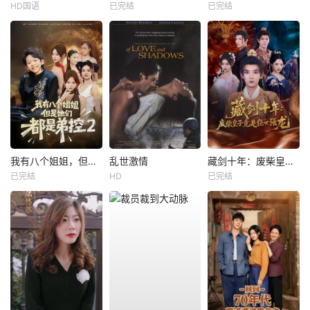
HD国语
已完结
已完结
我有八个姐姐，但是他们都是弟控2
乱世激情
藏剑十年：废柴皇子竟是绝世强龙
已完结
HD
已完结