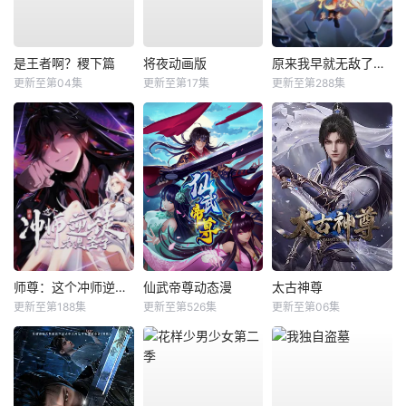
是王者啊？稷下篇
将夜动画版
原来我早就无敌了动态漫
更新至第04集
更新至第17集
更新至第288集
师尊：这个冲师逆徒才不是圣子动态漫
仙武帝尊动态漫
太古神尊
更新至第188集
更新至第526集
更新至第06集