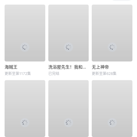
海贼王
洗浴屋先生！我和那家伙在女浴池！？
无上神帝
更新至第1172集
已完结
更新至第628集