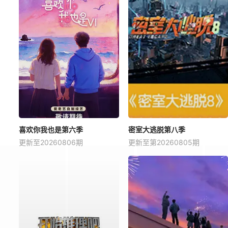
喜欢你我也是第六季
密室大逃脱第八季
更新至20260806期
更新至第20260805期