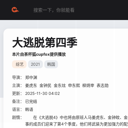
大逃脱第四季
本片由茶杯狐cupfox提供播放
综艺
2021
韩国
导演：
郑中渊
主演：
姜虎东
金钟民
金东炫
申东熙
柳炳宰
表志勋
更新：
2025-11-30 04:02
备注：
已完结
语言：
韩语
剧情：
在《大逃脱4》中也将由原班人马姜虎东、金钟旼、金东
事的成员们迎来了第4个季度，他们将武装为更加强力的