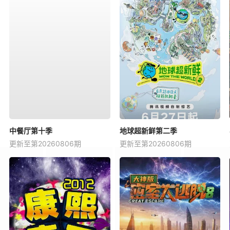
中餐厅第十季
地球超新鲜第二季
更新至第20260806期
更新至第20260806期