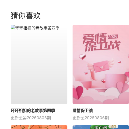
猜你喜欢
环环相扣的老故事第四季
爱情保卫战
更新至第20260806期
更新至20260806期