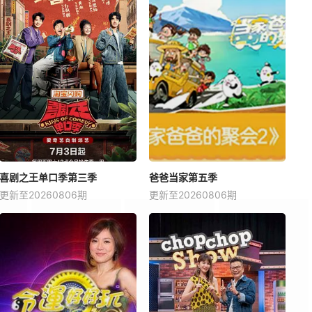
喜剧之王单口季第三季
爸爸当家第五季
更新至20260806期
更新至20260806期