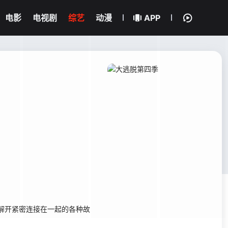
电影
电视剧
综艺
动漫
APP
解开紧密连接在一起的各种故