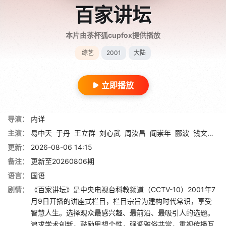
百家讲坛
本片由茶杯狐cupfox提供播放
综艺
2001
大陆
立即播放
导演：
内详
主演：
易中天
于丹
王立群
刘心武
周汝昌
阎崇年
郦波
钱文忠
葛
更新：
2026-08-06 14:15
备注：
更新至20260806期
语言：
国语
剧情：
《百家讲坛》是中央电视台科教频道（CCTV-10）2001年7
月9日开播的讲座式栏目，栏目宗旨为建构时代常识，享受
智慧人生。选择观众最感兴趣、最前沿、最吸引人的选题。
追求学术创新，鼓励思想个性，强调雅俗共赏，重视传播互