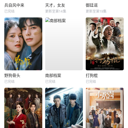
兵自风中来
天才，女友
御廷谣
已完结
更新至第14集
更新至第19集
野狗骨头
南部档案
打狗棍
已完结
已完结
已完结