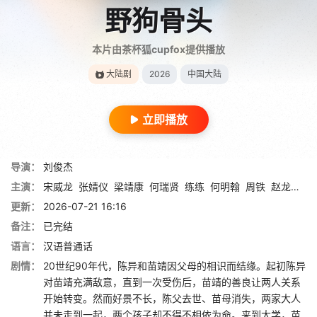
野狗骨头
本片由茶杯狐cupfox提供播放
大陆剧
2026
中国大陆
立即播放
导演：
刘俊杰
主演：
宋威龙
张婧仪
梁靖康
何瑞贤
练练
何明翰
周铁
赵龙豪
田
更新：
2026-07-21 16:16
备注：
已完结
语言：
汉语普通话
剧情：
20世纪90年代，陈异和苗靖因父母的相识而结缘。起初陈异
对苗靖充满敌意，直到一次受伤后，苗靖的善良让两人关系
开始转变。然而好景不长，陈父去世、苗母消失，两家大人
并未走到一起，两个孩子却不得不相依为命。来到大学，苗