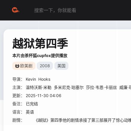
越狱第四季
本片由茶杯狐cupfox提供播放
欧美剧
2008
美国
导演：
Kevin
Hooks
主演：
温特沃斯·米勒
多米尼克·珀塞尔
莎拉·韦恩·卡丽丝
威廉·
更新：
2025-11-30 04:06
备注：
已完结
语言：
英语
剧情：
《越狱》第四季他的剧情承接了第三部展开了惊心动魄的复仇行