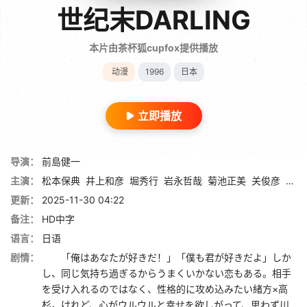
世纪末DARLING
本片由茶杯狐cupfox提供播放
动漫
1996
日本
立即播放
导演：
前島健一
主演：
松本保典
井上和彦
堀秀行
岩永哲哉
菊池正美
关俊彦
小杉
更新：
2025-11-30 04:22
备注：
HD中字
语言：
日语
剧情：
「俺はあなたが好きだ！」「僕も君が好きだよ」しか
し、同じ気持ち過ぎるからうまくいかない恋もある。相手
を受け入れるのではなく、性格的に攻め込みたい緒方×高
杉。けれど、心がウルウルと幸せを欲しがって、思わず川