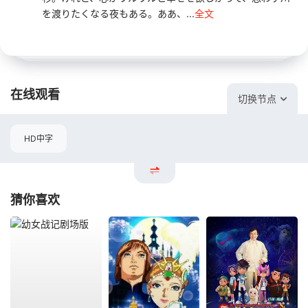
を渡りたくなる夜もある。ああ、...
全文
在线观看
切换节点
HD中字
猜你喜欢