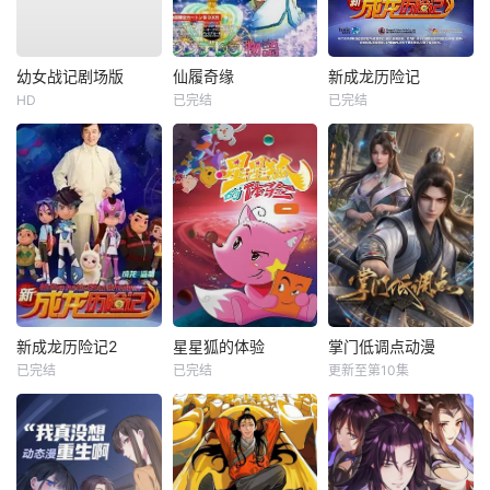
幼女战记剧场版
仙履奇缘
新成龙历险记
HD
已完结
已完结
新成龙历险记2
星星狐的体验
掌门低调点动漫
已完结
已完结
更新至第10集