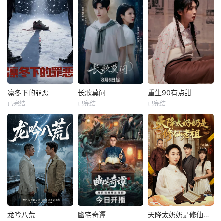
凛冬下的罪恶
长歌莫问
重生90有点甜
已完结
已完结
已完结
龙吟八荒
幽宅奇谭
天降太奶奶是修仙老祖