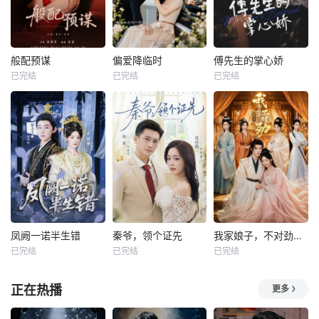
般配预谋
偏爱降临时
傅先生的掌心娇
已完结
已完结
已完结
凤阙一诺半生错
秦爷，领个证先
我家娘子，不对劲第四季
已完结
已完结
已完结
正在热播
更多