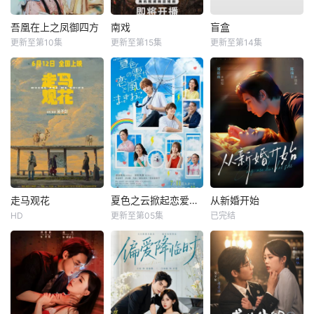
吾凰在上之凤御四方
南戏
盲盒
更新至第10集
更新至第15集
更新至第14集
走马观花
夏色之云掀起恋爱与风暴
从新婚开始
HD
更新至第05集
已完结