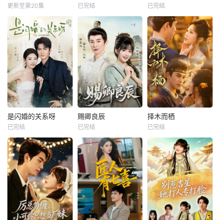
更新至第20集
已完结
已完结
是闪婚的关系呀
赐卿良辰
择木而栖
已完结
已完结
已完结