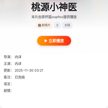
桃源小神医
本片由茶杯狐cupfox提供播放
剧情片
0
大陆
立即播放
导演：
内详
主演：
内详
更新：
2025-11-30 03:21
备注：
已完结
语言：
剧情：