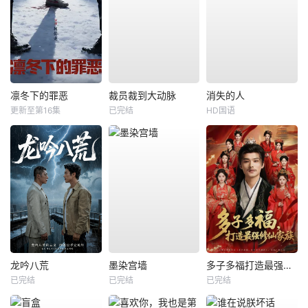
凛冬下的罪恶
裁员裁到大动脉
消失的人
更新至第16集
已完结
HD国语
龙吟八荒
墨染宫墙
多子多福打造最强修仙家族
已完结
已完结
已完结