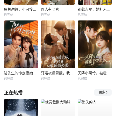
厉总勿缠，小可怜只想当厂妹
匠人有七喜
别惹吉星，她打人专打脸
已完结
已完结
已完结
陆先生的命定妻她飒又野
订婚夜遭背叛，我转身嫁顶级大佬
天降小可怜，被霍爷宠上天
已完结
已完结
已完结
正在热播
更多