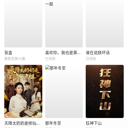
盲盒
喜欢你，我也是第一部
谁在说朕坏话
更新至第10集
已完结
已完结
天降太奶奶是修仙老祖
那年冬至
狂神下山