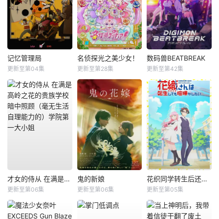
记忆管理局
名侦探光之美少女！
数码兽BEATBREAK
更新至第04集
更新至第28集
更新至第42集
才女的侍从 在满是高岭之花的贵族学校暗中照顾（毫无生活自理能力的）学院第一大小姐
鬼的新娘
花织同学转生后还是想干架
更新至第06集
更新至第06集
更新至第05集