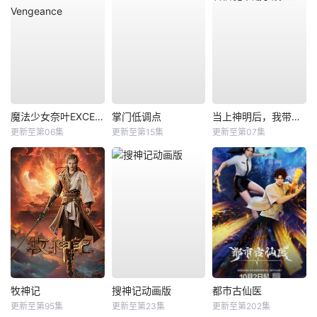
魔法少女奈叶EXCEEDS Gun Blaze Vengeance
掌门低调点
当上神明后，我带着信徒干翻了废土
更新至第06集
更新至第15集
更新至第07集
牧神记
搜神记动画版
都市古仙医
更新至第95集
更新至第23集
更新至第202集