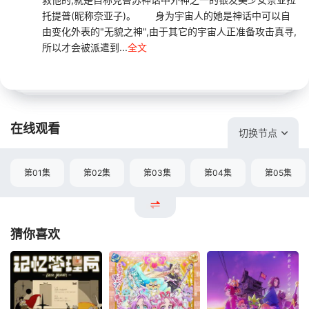
托提普(昵称奈亚子)。 身为宇宙人的她是神话中可以自
由变化外表的"无貌之神",由于其它的宇宙人正准备攻击真寻,
所以才会被派遣到...
全文
在线观看
切换节点
第01集
第02集
第03集
第04集
第05集
猜你喜欢