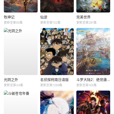
牧神记
仙逆
完美世界
更新至第95集
更新至第152集
更新至第281集
光阴之外
名侦探柯南日语版
斗罗大陆2：绝世唐门
更新至第34集
更新至第1269集
更新至第165集