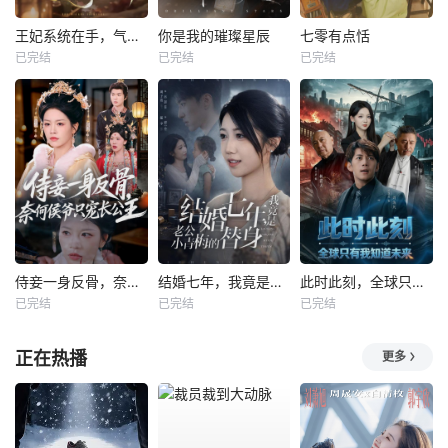
王妃系统在手，气的王爷发抖
你是我的璀璨星辰
七零有点恬
已完结
已完结
已完结
侍妾一身反骨，奈何侯爷只宠长公主
结婚七年，我竟是老公小青梅的替身
此时此刻，全球只有我知道未来
已完结
已完结
已完结
正在热播
更多