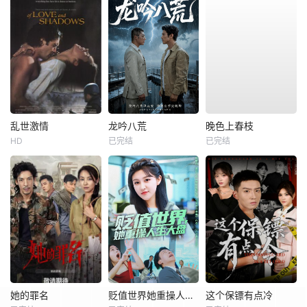
乱世激情
龙吟八荒
晚色上春枝
HD
已完结
已完结
她的罪名
贬值世界她重操人生大盘
这个保镖有点冷