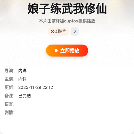
娘子练武我修仙
本片由茶杯狐cupfox提供播放
剧情片
0
立即播放
导演：
内详
主演：
内详
更新：
2025-11-29 22:12
备注：
已完结
语言：
剧情：