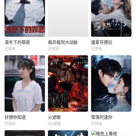
凛冬下的罪恶
裁员裁到大动脉
盛夏芬德拉
已完结
已完结
已完结
好想你知道
火遮眼
雪落时逢你
已完结
HD国语
已完结