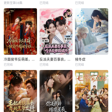
更新至第08集
已完结
已完结
冷面侯爷反萌差，独宠作精继室啦
反派夫妻百事哀，今天在哪搞破坏
候冬症
已完结
已完结
已完结