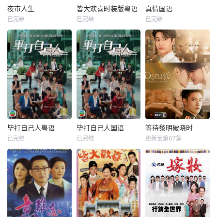
夜市人生
皆大欢喜时装版粤语
真情国语
已完结
已完结
已完结
毕打自己人粤语
毕打自己人国语
等待黎明破晓时
已完结
已完结
更新至第07集