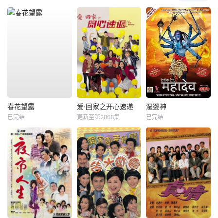
春花望露
爱·回家之开心速递
湿婆神
已完结
更新至第2868集
已完结