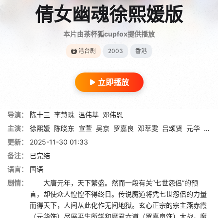
倩女幽魂徐熙媛版
本片由茶杯狐cupfox提供播放
港台剧
2003
香港
立即播放
导演：
陈十三
李慧珠
温伟基
邓伟恩
主演：
徐熙媛
陈晓东
宣萱
吴京
罗嘉良
邓萃雯
吕颂贤
元华
麦家
更新：
2025-11-30 01:33
备注：
已完结
语言：
国语
剧情：
大唐元年，天下繁盛。然而一段有关“七世怨侣”的预
言，却使众人惶惶不得终日。传说魔道将凭七世怨侣的力量
而得天下，人间从此化作无间地狱。玄心正宗的宗主燕赤霞
（元华饰）尽展平生所学和魔君六道（罗嘉良饰）大战，魔