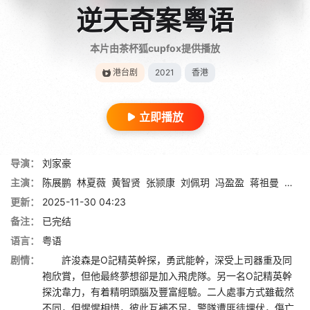
逆天奇案粤语
本片由茶杯狐cupfox提供播放
港台剧
2021
香港
立即播放
导演：
刘家豪
主演：
陈展鹏
林夏薇
黄智贤
张颕康
刘佩玥
冯盈盈
蒋祖曼
海俊
更新：
2025-11-30 04:23
备注：
已完结
语言：
粤语
剧情：
許浚森是O記精英幹探，勇武能幹，深受上司器重及同
袍欣賞，但他最終夢想卻是加入飛虎隊。另一名O記精英幹
探沈韋力，有着精明頭腦及豐富經驗。二人處事方式雖截然
不同，但惺惺相惜，彼此互補不足。警隊遭匪徒埋伏，傷亡