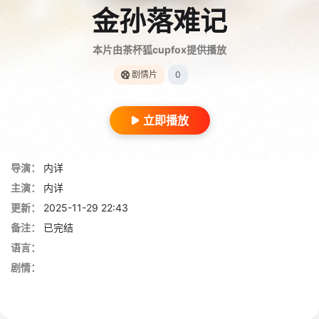
金孙落难记
本片由茶杯狐cupfox提供播放
剧情片
0
立即播放
导演：
内详
主演：
内详
更新：
2025-11-29 22:43
备注：
已完结
语言：
剧情：