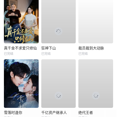
真千金不求爱只修仙
狂神下山
裁员裁到大动脉
已完结
已完结
已完结
雪落时逢你
千亿资产继承人
绝代王者