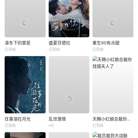
凛冬下的罪恶
盛夏芬德拉
重生90有点甜
已完结
已完结
已完结
往事溺在月光
乱世激情
天赐小红娘总裁你找错夫人了
已完结
HD
已完结