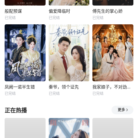
般配预谋
偏爱降临时
傅先生的掌心娇
已完结
已完结
已完结
凤阙一诺半生错
秦爷，领个证先
我家娘子，不对劲第四季
已完结
已完结
已完结
正在热播
更多