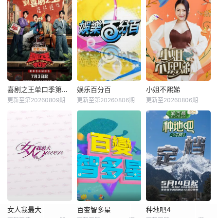
喜剧之王单口季第三季
娱乐百分百
小姐不熙娣
更新至第20260809期
更新至第20260806期
更新至20260806期
女人我最大
百变智多星
种地吧4