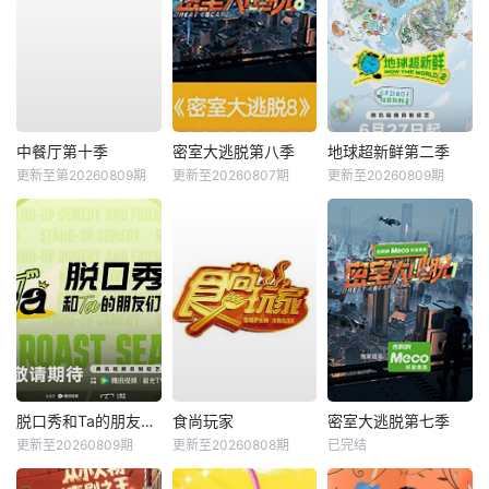
中餐厅第十季
密室大逃脱第八季
地球超新鲜第二季
更新至第20260809期
更新至20260807期
更新至20260809期
脱口秀和Ta的朋友们第三季
食尚玩家
密室大逃脱第七季
更新至20260809期
更新至20260808期
已完结