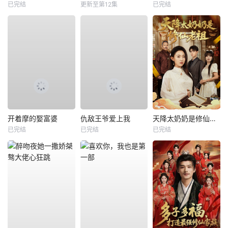
已完结
更新至第12集
已完结
开着摩的娶富婆
仇敌王爷爱上我
天降太奶奶是修仙老祖
已完结
已完结
已完结