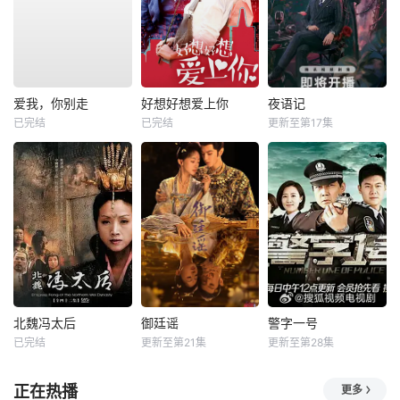
爱我，你别走
好想好想爱上你
夜语记
已完结
已完结
更新至第17集
北魏冯太后
御廷谣
警字一号
已完结
更新至第21集
更新至第28集
正在热播
更多