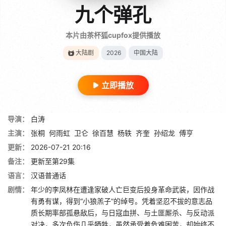
九个弹孔
本片由茶杯狐cupfox提供播放
大陆剧
2026
中国大陆
立即播放
导演：
白涛
主演：
张桐
何雨虹
卫仑
徐百慧
杨轶
齐奎
孙绍龙
傅亨
更新：
2026-07-21 20:16
备注：
更新至第29集
语言：
汉语普通话
剧情：
年少的李凤林在遭逢家破人亡巨变后投身革命武装，因作战
有勇有谋，得到“小狼羔子”的绰号。凭着坚忍不拔的意志品
质长期率部孤悬敌后，与日寇血拼、与土匪厮杀、与反动派
对决，多次负伤几乎牺牲，虽然承受着危难困苦，却始终不