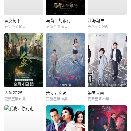
黄皮树下
马背上的银行
江海潮生
更新至第19集
更新至第10集
更新至第28集
人鱼2026
天才，女友
第五立面
更新至第12集
更新至第18集
更新至第28集