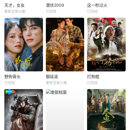
天才，女友
潜伏2009
这一秒过火
更新至第18集
已完结
已完结
野狗骨头
御廷谣
打狗棍
已完结
更新至第21集
已完结