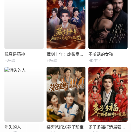
我真是药神
藏剑十年：废柴皇子竟是绝世强龙
不听话的女孩
已完结
已完结
HD中字
消失的人
装穷爸妈送养子珍宝
多子多福打造最强修仙家族