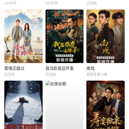
HD中字
HD中字
已完结
爱情正路过
我当卧底这件事
南戏
已完结
已完结
更新至第12集