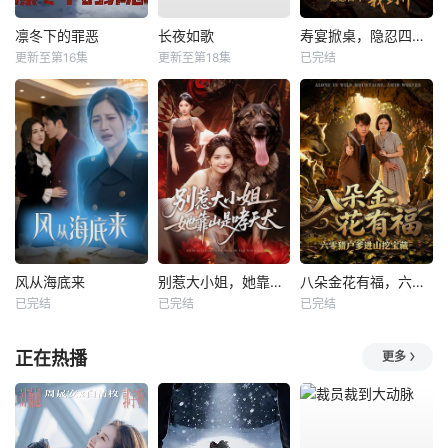
凛冬下的罪恶
长夜如歌
寿宴掀桌，隐忍四年我封神
更新至第16集
更新至第18集
已完结
风从海底来
别惹大小姐，她靠山是哮天犬
八朵金花有福，六零猎户爹进山挖宝藏
已完结
已完结
已完结
正在热播
更多