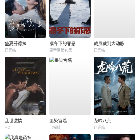
盛夏芬德拉
凛冬下的罪恶
裁员裁到大动脉
已完结
更新至第16集
已完结
乱世激情
墨染宫墙
龙吟八荒
HD
已完结
已完结