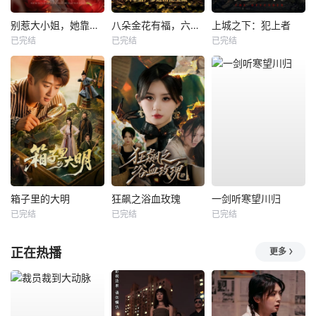
别惹大小姐，她靠山是哮天犬
八朵金花有福，六零猎户爹进山挖宝藏
上城之下：犯上者
已完结
已完结
已完结
箱子里的大明
狂飙之浴血玫瑰
一剑听寒望川归
已完结
已完结
已完结
正在热播
更多