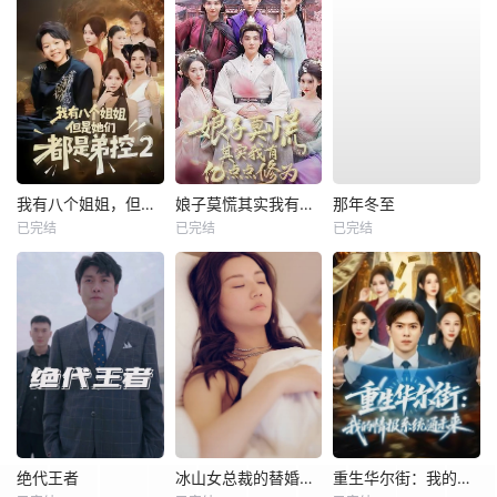
我有八个姐姐，但是他们都是弟控2
娘子莫慌其实我有亿点点修为
那年冬至
已完结
已完结
已完结
绝代王者
冰山女总裁的替婚兵王
重生华尔街：我的情报系统通未来