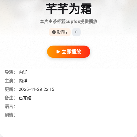
芊芊为霜
本片由茶杯狐cupfox提供播放
剧情片
0
立即播放
导演：
内详
主演：
内详
更新：
2025-11-29 22:15
备注：
已完结
语言：
剧情：