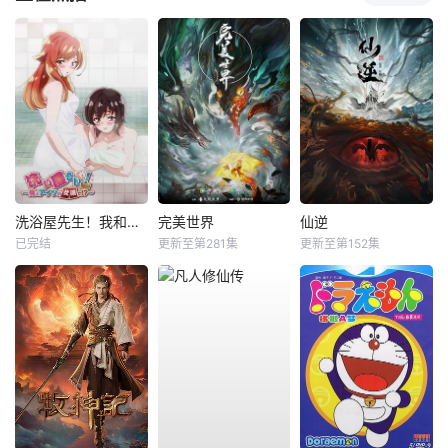
洗浴屋先生！我和那家伙在女浴池！？
完美世界
仙逆
已完结
更新至第281集
更新至第152集