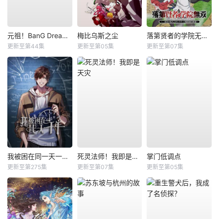
元祖！BanG Dream酱
梅比乌斯之尘
落第贤者的学院无双第二回转生，S等级作弊魔术师冒险记
更新至第44集
更新至第05集
更新至第07集
我被困在同一天一千年动态漫
死灵法师！我即是天灾
掌门低调点
更新至第275集
更新至第07集
更新至第05集